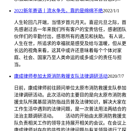
2022新年寄语丨流水争先，靠的是绵绵不绝
2022/1/1
人生轮回几开端，当惜岁首元月天。喜迎元旦之际，首
先感谢过去一年来我们所有客户的宝贵信任，感谢团队
伙伴们的辛勤付出，感恩所有的遇见和扶助。 有人说，
人生在世，所追求的幸福就是感受及给与温暖，但从更
长远的视角来看，这其中或许还意味着每个个体对家
庭、社会、国家乃至人类命运的或多或少的责任与担
当。
康成律师参加太原消防救援支队法律调研活动
2020/7/7
日前，康成律师前往顾问单位太原市消防救援支队参加
法律调研活动。此次活动的主要目的是向太原市消防救
援支队所属基层消防指战员普及法律知识，解决大家在
工作生活中遇到的法律问题，是一次普法用法两结合的
法治主题调研活动。 活动的开始由太原消防救援支
队负责相关工作的领导主持展开相关的会议。在会议上
康成律师对存在的共性的法律问题与有关领导进行了探