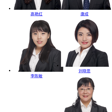
高艳红
康成
刘晓思
李陈敏